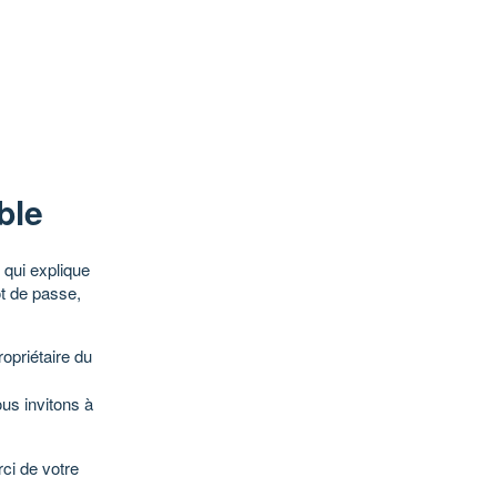
ble
qui explique
ot de passe,
opriétaire du
ous invitons à
ci de votre