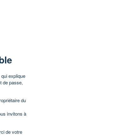
ble
qui explique
ot de passe,
opriétaire du
ous invitons à
ci de votre