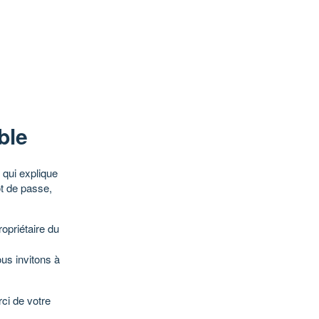
ble
qui explique
ot de passe,
opriétaire du
ous invitons à
ci de votre