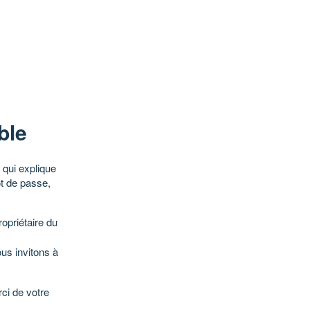
ble
qui explique
ot de passe,
opriétaire du
ous invitons à
ci de votre