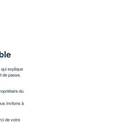
ble
qui explique
ot de passe,
opriétaire du
ous invitons à
ci de votre