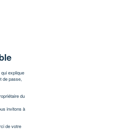
ble
qui explique
ot de passe,
opriétaire du
ous invitons à
ci de votre