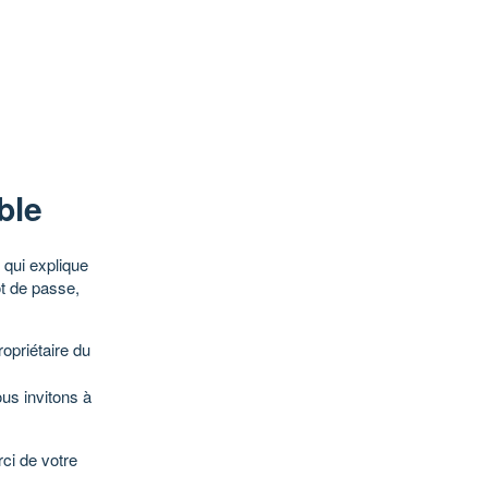
ble
qui explique
ot de passe,
opriétaire du
ous invitons à
ci de votre