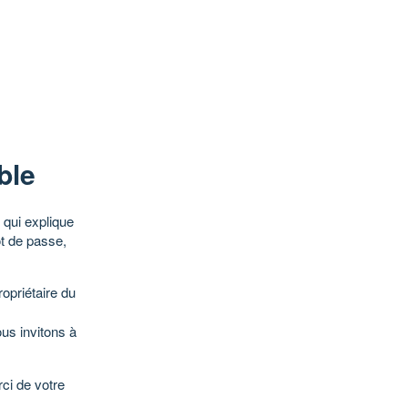
ble
qui explique
ot de passe,
opriétaire du
ous invitons à
ci de votre