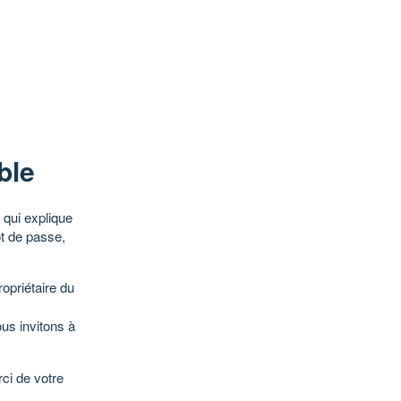
ble
qui explique
ot de passe,
opriétaire du
ous invitons à
ci de votre