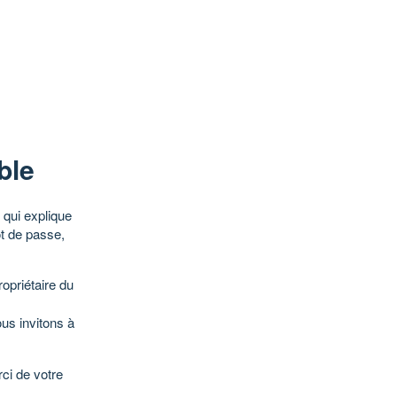
ble
qui explique
ot de passe,
opriétaire du
ous invitons à
ci de votre