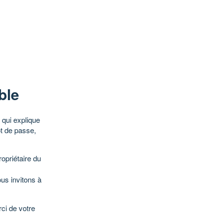
ble
qui explique
ot de passe,
opriétaire du
ous invitons à
ci de votre