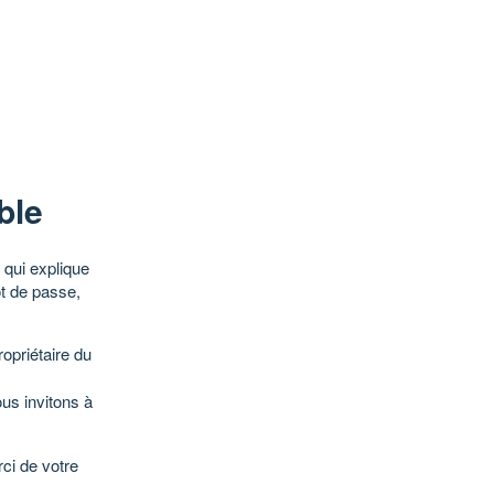
ble
qui explique
ot de passe,
opriétaire du
ous invitons à
ci de votre