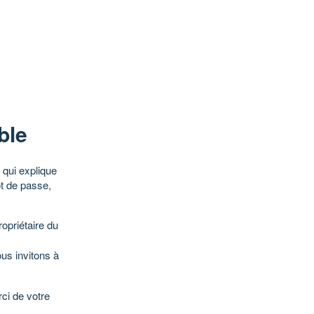
ble
qui explique
ot de passe,
opriétaire du
ous invitons à
ci de votre