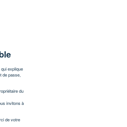
ble
qui explique
ot de passe,
opriétaire du
ous invitons à
ci de votre