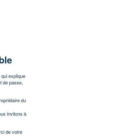
ble
qui explique
ot de passe,
opriétaire du
ous invitons à
ci de votre