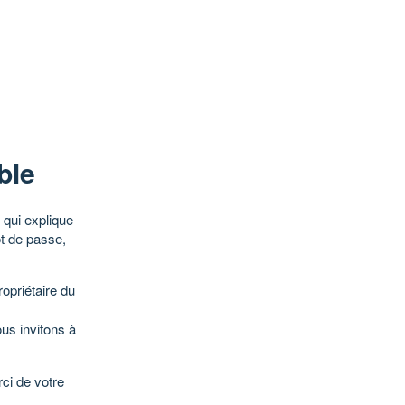
ble
qui explique
ot de passe,
opriétaire du
ous invitons à
ci de votre