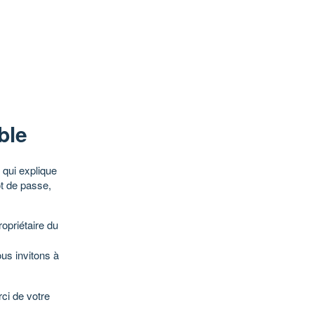
ble
qui explique
ot de passe,
opriétaire du
ous invitons à
ci de votre