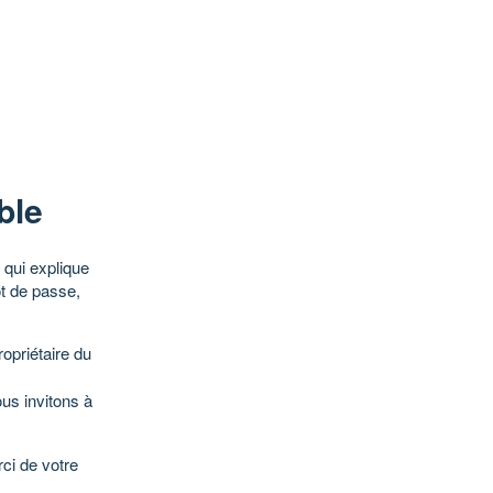
ble
qui explique
ot de passe,
opriétaire du
ous invitons à
ci de votre