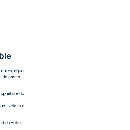
ble
qui explique
ot de passe,
opriétaire du
ous invitons à
ci de votre