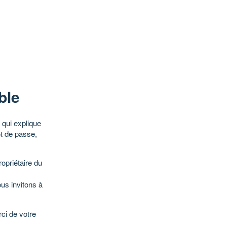
ble
qui explique
ot de passe,
opriétaire du
ous invitons à
ci de votre