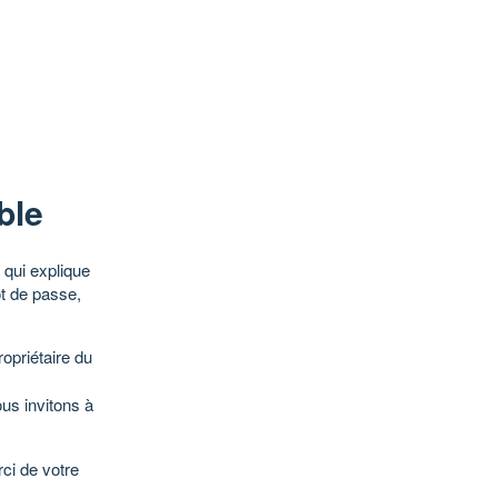
ble
qui explique
ot de passe,
opriétaire du
ous invitons à
ci de votre