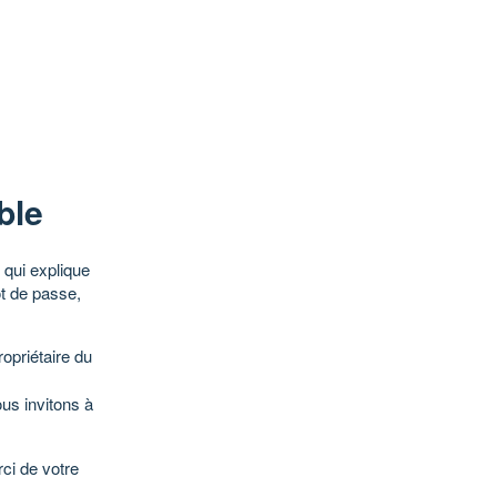
ble
qui explique
ot de passe,
opriétaire du
ous invitons à
ci de votre