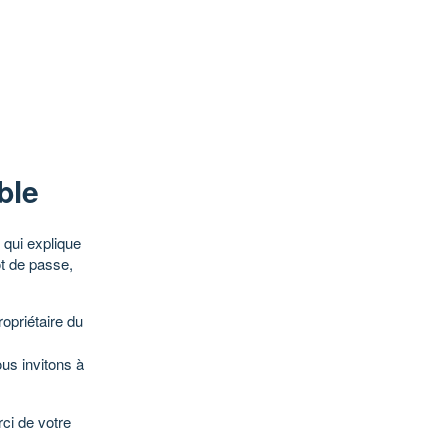
ble
qui explique
ot de passe,
opriétaire du
ous invitons à
ci de votre