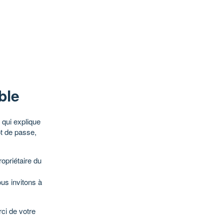
ble
qui explique
ot de passe,
opriétaire du
ous invitons à
ci de votre