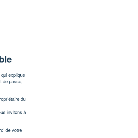
ble
qui explique
ot de passe,
opriétaire du
ous invitons à
ci de votre