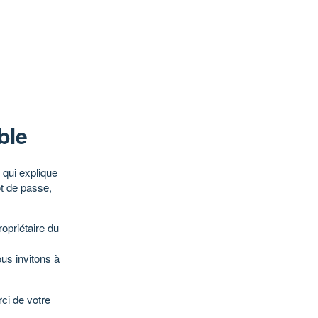
ble
qui explique
ot de passe,
opriétaire du
ous invitons à
ci de votre