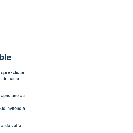
ble
qui explique
ot de passe,
opriétaire du
ous invitons à
ci de votre