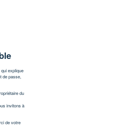
ble
qui explique
ot de passe,
opriétaire du
ous invitons à
ci de votre