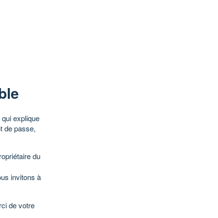
ble
qui explique
ot de passe,
opriétaire du
ous invitons à
ci de votre