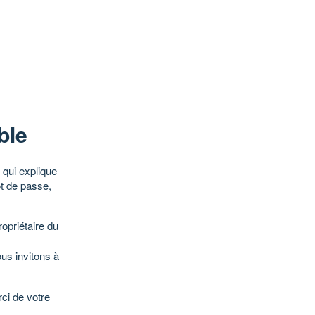
ble
qui explique
ot de passe,
opriétaire du
ous invitons à
ci de votre