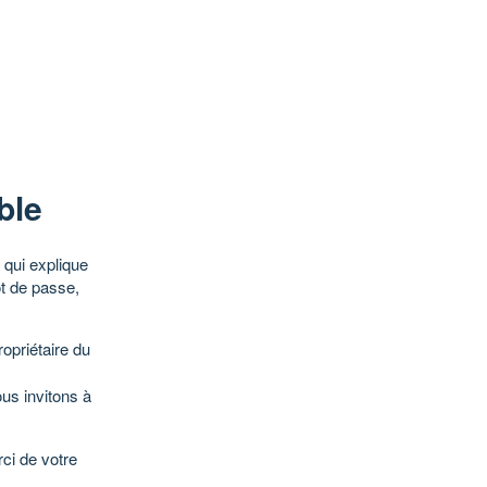
ble
qui explique
ot de passe,
opriétaire du
ous invitons à
ci de votre