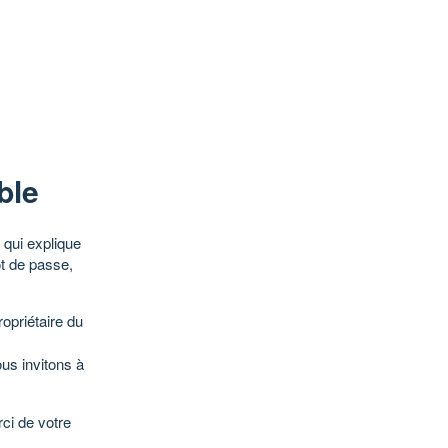
ble
qui explique
ot de passe,
opriétaire du
ous invitons à
ci de votre