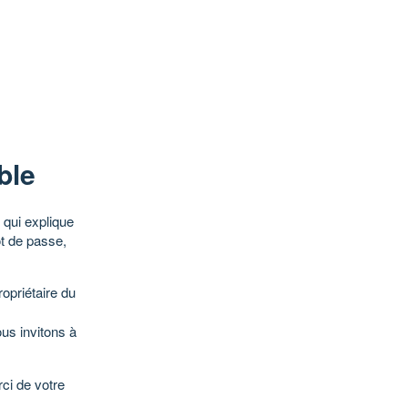
ble
qui explique
ot de passe,
opriétaire du
ous invitons à
ci de votre