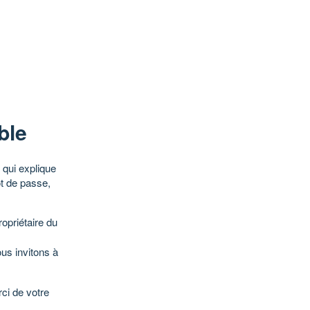
ble
qui explique
ot de passe,
opriétaire du
ous invitons à
ci de votre