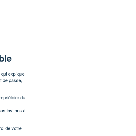
ble
qui explique
ot de passe,
opriétaire du
ous invitons à
ci de votre