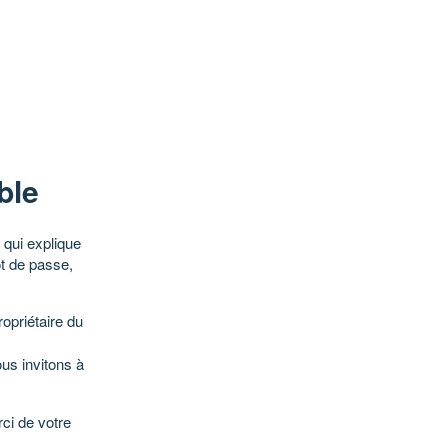
ble
qui explique
ot de passe,
opriétaire du
ous invitons à
ci de votre