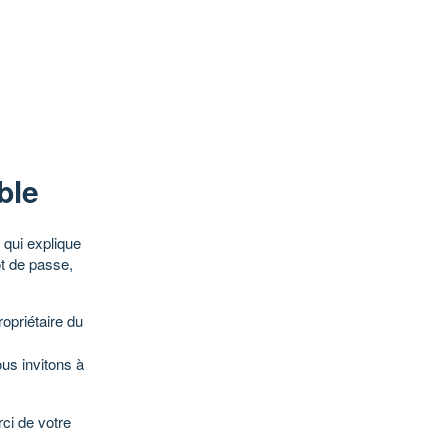
ble
qui explique
ot de passe,
opriétaire du
ous invitons à
ci de votre