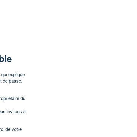
ble
qui explique
ot de passe,
opriétaire du
ous invitons à
ci de votre