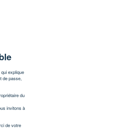
ble
qui explique
ot de passe,
opriétaire du
ous invitons à
ci de votre