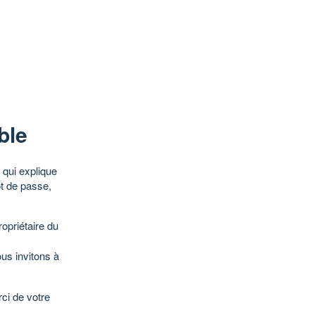
ble
qui explique
ot de passe,
opriétaire du
ous invitons à
ci de votre