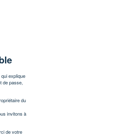
ble
qui explique
ot de passe,
opriétaire du
ous invitons à
ci de votre