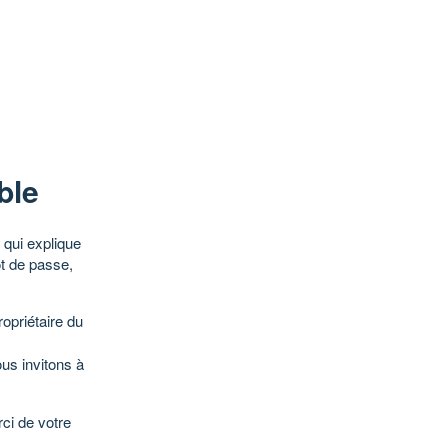
ble
qui explique
ot de passe,
opriétaire du
ous invitons à
ci de votre