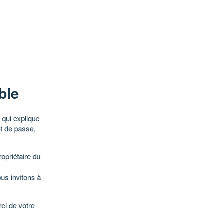
ble
qui explique
ot de passe,
opriétaire du
ous invitons à
ci de votre