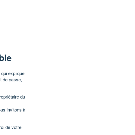
ble
qui explique
ot de passe,
opriétaire du
ous invitons à
ci de votre