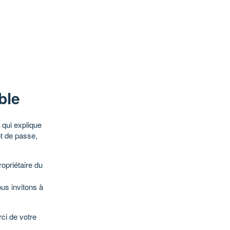
ble
qui explique
ot de passe,
opriétaire du
ous invitons à
ci de votre