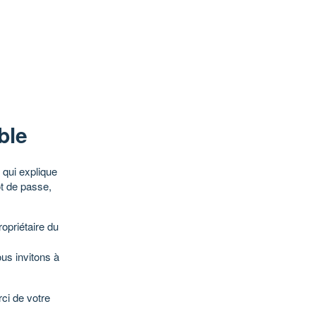
ble
qui explique
ot de passe,
opriétaire du
ous invitons à
ci de votre