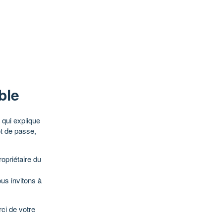
ble
qui explique
ot de passe,
opriétaire du
ous invitons à
ci de votre