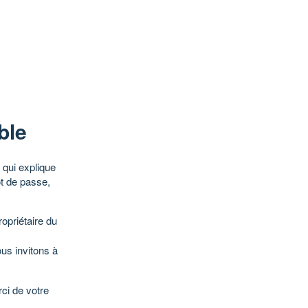
ble
qui explique
ot de passe,
opriétaire du
ous invitons à
ci de votre