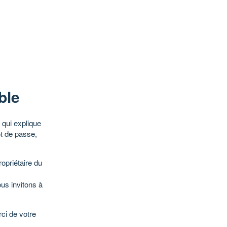
ble
qui explique
ot de passe,
opriétaire du
ous invitons à
ci de votre