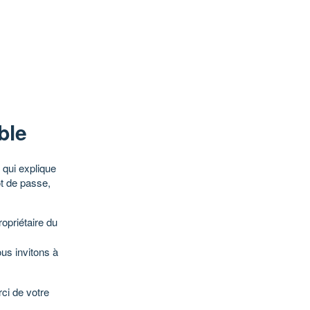
ble
qui explique
ot de passe,
opriétaire du
ous invitons à
ci de votre